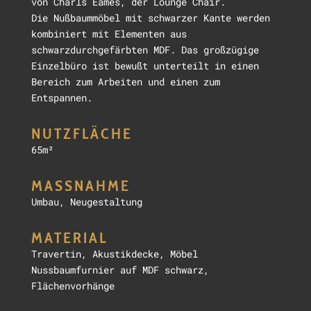
von
Charls
Eames, der Lounge Chair.
Die
Nußbaummöbel
mit schwarzer Kante werden
kombiniert mit Elementen aus
schwarzdurchgefärbten MDF. Das großzügige
Einzelbüro ist
bewußt
unterteilt in einen
Bereich zum Arbeiten
und einen zum
Entspannen.
NUTZFLÄCHE
65m²
MASSNAHME
Umbau, Neugestaltung
MATERIAL
Travertin, Akustikdecke, Möbel
Nussbaumfurnier auf MDF schwarz,
Flächenvorhänge